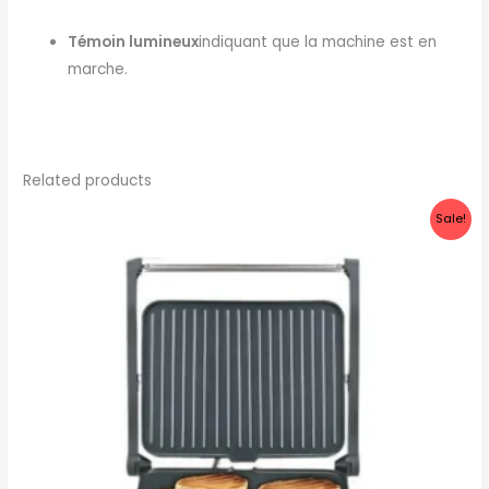
Témoin lumineux
indiquant que la machine est en
marche
.
Related products
Original
Current
Sale!
price
price
was:
is:
$58.99.
$48.99.