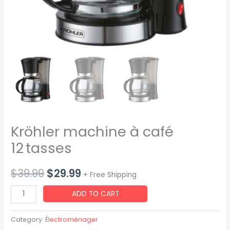
Kröhler machine à café
12 tasses
$
39.99
$
29.99
+ Free Shipping
ADD TO CART
Category:
Électroménager