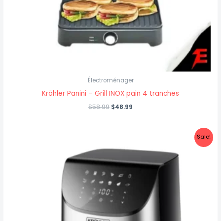
Électroménager
Kröhler Panini – Grill INOX pain 4 tranches
$
58.99
$
48.99
Original
Current
Sale!
price
price
was:
is:
$120.99.
$99.99.